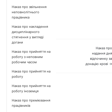
Наказ про звільнення
неповнолітнього
працівника
Наказ про накладення
дисциплінарного
стягнення у вигляді
догани
Навігація
Наказ про
Наказ про прийняття на
надання дня
по
роботу з неповним
відпочинку за
робочим часом
документах
донацію крові →
Наказ про прийняття на
роботу
Наказ про прийняття на
роботу іноземця
Наказ про преміювання
працівників