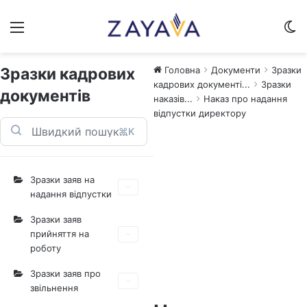
Меню
Sw
Зразки кадрових
Головна
Документи
Зразки
кадрових документі...
Зразки
документів
наказів...
Наказ про надання
відпустки директору
⌘K
Зразки заяв на
надання відпустки
Зразки заяв
прийняття на
роботу
Зразки заяв про
звільнення