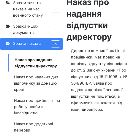
Наказ про
Зразки заяв та
наказів на час
надання
воєнного стану
відпустки
Зразки інших
документів
директору
Зразки наказів
Директор компанії, як і інші
працівники, має право на
Наказ про надання
щорічну відпустку відповідно
відпустки директору
до ст. 2 Закону України «Про
відпустки» від 15.11.1996 р. №
Наказ про надання дня
відпочинку за донацію
504/96-ВР. Заява про
крові
надання щорічної основної
відпустки не пишеться, а
Наказ про прийняття на
оформляється наказом від
роботу особи з
імені директора.
інвалідністю
Наказ про додаткові
перерви