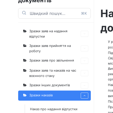
документів
На
⌘K
до
Зразки заяв на надання
відпустки
У 
Зразки заяв прийняття на
ро
роботу
Пі
Св
Зразки заяв про звільнення
міс
Ви
Зразки заяв та наказів на час
ре
воєнного стану
ор
На
Зразки інших документів
по
Зразки наказів
ви
Пі
Пр
Наказ про надання відпустки
по