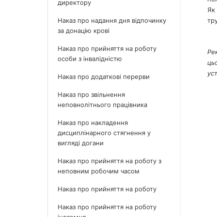
директору
Як
Наказ про надання дня відпочинку
тр
за донацію крові
Наказ про прийняття на роботу
Ре
особи з інвалідністю
ць
ус
Наказ про додаткові перерви
Наказ про звільнення
неповнолітнього працівника
Наказ про накладення
дисциплінарного стягнення у
вигляді догани
Наказ про прийняття на роботу з
неповним робочим часом
Наказ про прийняття на роботу
Наказ про прийняття на роботу