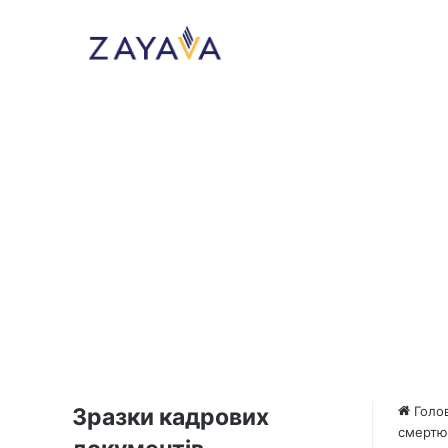
Зразки кадрових
Голо
смертю