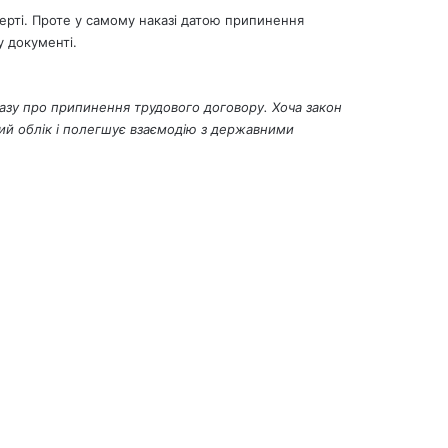
мерті. Проте у самому наказі датою припинення
у документі.
азу
про припинення трудового договору. Хоча закон
вий облік і полегшує взаємодію з державними