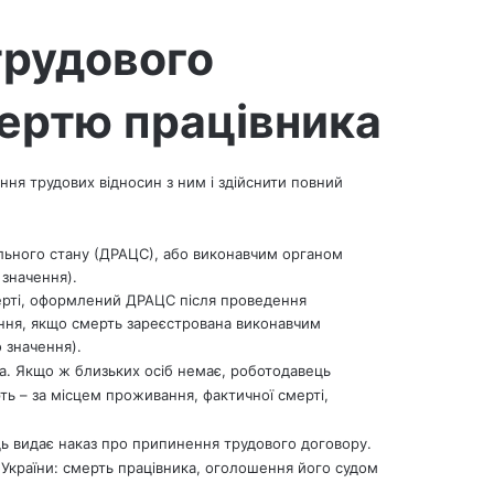
трудового
мертю працівника
ння трудових відносин з ним і здійснити повний
ільного стану (ДРАЦС), або виконавчим органом
 значення).
рті, оформлений ДРАЦС після проведення
ання, якщо смерть зареєстрована виконавчим
 значення).
а. Якщо ж близьких осіб немає, роботодавець
ть – за місцем проживання, фактичної смерті,
ь видає наказ про припинення трудового договору.
 України: смерть працівника, оголошення його судом