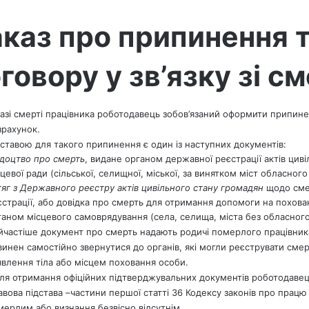
каз про припинення 
говору у зв’язку зі с
разі смерті працівника роботодавець зобов’язаний оформити припине
зрахунок.
дставою для такого припинення є один із наступних документів:
ідоцтво про смерть
, видане органом державної реєстрації актів цив
цевої ради (сільської, селищної, міської, за винятком міст обласного
тяг з Державного реєстру актів цивільного стану громадян
щодо сме
єстрації, або довідка про смерть для отримання допомоги на похов
ганом місцевого самоврядування (села, селища, міста без обласного
йчастіше документ про смерть надають родичі померлого працівник
винен самостійно звернутися до органів, які могли реєструвати смер
явлення тіла або місцем поховання особи.
сля отримання офіційних підтверджувальних документів роботодавец
авова підстава –частини першої статті 36 Кодексу законів про працю
мерлим або визнання безвісно відсутнім.