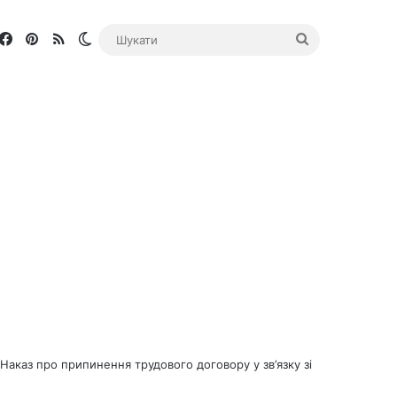
Facebook
Pinterest
RSS
Switch skin
Шукати
Наказ про припинення трудового договору у зв’язку зі