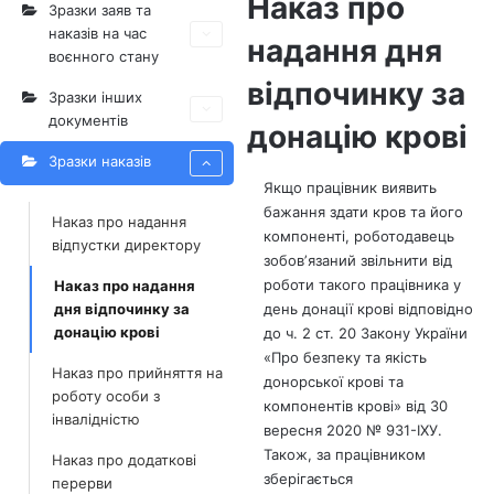
Наказ про
Зразки заяв та
наказів на час
надання дня
воєнного стану
відпочинку за
Зразки інших
документів
донацію крові
Зразки наказів
Якщо працівник виявить
бажання здати кров та його
Наказ про надання
компоненті, роботодавець
відпустки директору
зобовʼязаний звільнити від
роботи такого працівника у
Наказ про надання
дня відпочинку за
день донації крові відповідно
донацію крові
до ч. 2 ст. 20 Закону України
«Про безпеку та якість
Наказ про прийняття на
донорської крові та
роботу особи з
компонентів крові» від 30
інвалідністю
вересня 2020 № 931-IXУ.
Також, за працівником
Наказ про додаткові
зберігається
перерви