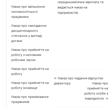
середньомісячна зарплата та
Наказ про звільнення
видається наказ на
неповнолітнього
підприємстві.
працівника
Наказ про накладення
дисциплінарного
стягнення у вигляді
догани
Наказ про прийняття на
роботу з неповним
робочим часом
Наказ про прийняття на
роботу
Навігація
← Наказ про надання відпустки
Наказ про прийняття на
директору
Наказ про
по
роботу іноземця
прийняття на
документах
роботу особи з
Наказ про преміювання
інвалідністю →
працівників