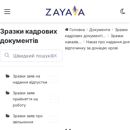
Меню
Sw
Зразки кадрових
Головна
Документи
Зразки
кадрових документі...
Зразки
документів
наказів...
Наказ про надання дня
відпочинку за донацію крові
⌘K
Зразки заяв на
надання відпустки
Зразки заяв
прийняття на
роботу
Зразки заяв про
звільнення