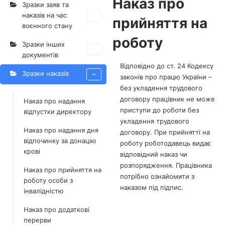
Наказ про
Зразки заяв та
наказів на час
прийняття на
воєнного стану
роботу
Зразки інших
документів
Відповідно до ст. 24 Кодексу
Зразки наказів
законів про працю України –
без укладення трудового
договору працівник не може
Наказ про надання
приступи до роботи без
відпустки директору
укладення трудового
Наказ про надання дня
договору. При прийнятті на
відпочинку за донацію
роботу роботодавець видає
крові
відповідний наказ чи
розпорядження. Працівника
Наказ про прийняття на
потрібно ознайомити з
роботу особи з
наказом під підпис.
інвалідністю
Наказ про додаткові
перерви