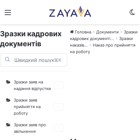
Меню
Sw
Зразки кадрових
Головна
Документи
Зразки
кадрових документі...
Зразки
документів
наказів...
Наказ про прийняття
на роботу
⌘K
Зразки заяв на
надання відпустки
Зразки заяв
прийняття на
роботу
Зразки заяв про
звільнення