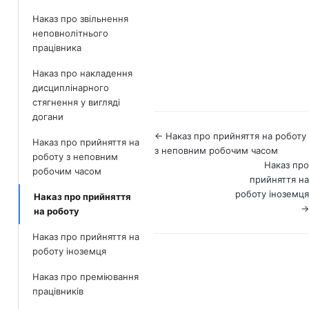
Наказ про звільнення
неповнолітнього
працівника
Наказ про накладення
дисциплінарного
стягнення у вигляді
догани
Навігація
← Наказ про прийняття на роботу
Наказ про прийняття на
з неповним робочим часом
роботу з неповним
по
Наказ про
робочим часом
документах
прийняття на
роботу іноземця
Наказ про прийняття
→
на роботу
Наказ про прийняття на
роботу іноземця
Наказ про преміювання
працівників