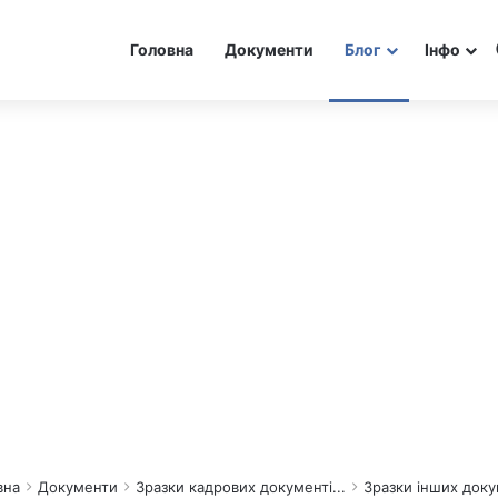
Головна
Документи
Блог
Інфо
вна
Документи
Зразки кадрових документі...
Зразки інших докум