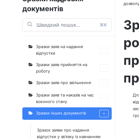
дозволу
документів
Зр
⌘K
ро
Зразки заяв на надання
відпустки
пр
Зразки заяв прийняття на
роботу
пр
Зразки заяв про звільнення
Зразки заяв та наказів на час
Дл
воєнного стану
ві
за
Зразки інших документів
гр
Зразок заяви про надання
відпустки у зв’язку із навчанням