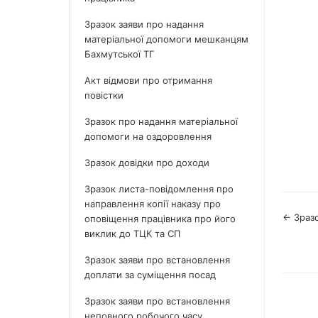
Зразок заяви про надання
матеріальної допомоги мешканцям
Бахмутської ТГ
Акт відмови про отримання
повістки
Зразок про надання матеріальної
допомоги на оздоровлення
Зразок довідки про доходи
Зразок листа-повідомлення про
направлення копії наказу про
Наві
← Зраз
оповіщення працівника про його
виклик до ТЦК та СП
по
Зразок заяви про встановлення
док
доплати за суміщення посад
Зразок заяви про встановлення
неповного робочого часу