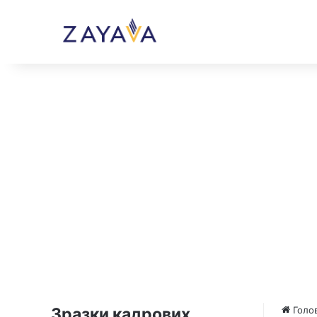
Зразки кадрових
Голо