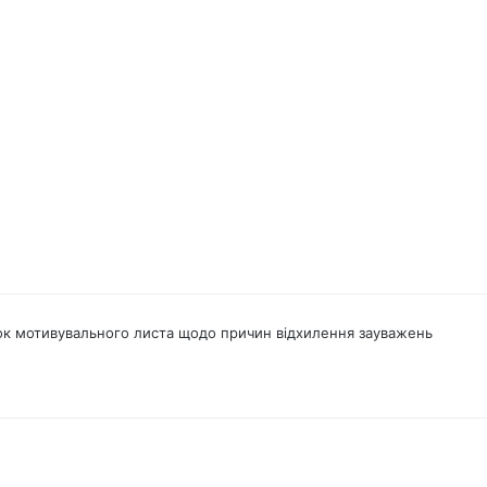
гація
ок мотивувального листа щодо причин відхилення зауважень
ументах