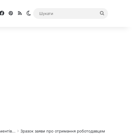
Facebook
Pinterest
RSS
Switch skin
Шукати
ентів...
Зразок заяви про отримання роботодавцем