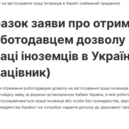
 на застосування праці іноземців в Україні (найманий працівник)
азок заяви про отри
ботодавцем дозволу 
аці іноземців в Україн
ацівник)
я отримання роботодавцем дозволу на застосування праці іноземців 
дповідну заяву за формою встановленою Кабмін України, в якій робот
стосовуватиметься праця іноземця або особи без громадянства, відп
омадянства України і не потребує надання допуску до державної тає