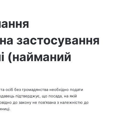
мання
на застосування
і (найманий
та осіб без громадянства необхідно подати
одавець підтверджує, що посада, на якій
овідно до закону не пов’язана з належністю до
мниці.