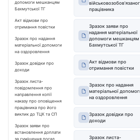
допомоги мешканцям
військовозобов’язано
Бахмутської ТГ
працівника
Акт відмови про
Зразок заяви про
отримання повістки
надання матеріальної
Зразок про надання
допомоги мешканцям
Бахмутської ТГ
матеріальної допомоги
на оздоровлення
Акт відмови про
Зразок довідки про
отримання повістки
доходи
Зразок листа-
Зразок про надання
повідомлення про
матеріальної допомог
направлення копії
на оздоровлення
наказу про оповіщення
працівника про його
виклик до ТЦК та СП
Зразок довідки про
доходи
Зразок заяви про
встановлення доплати
Зразок листа-
за суміщення посад