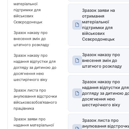
матеріальної
підтримки для
Зразок заяви на
військових
отримання
матеріальної
Сєвєродонецьк
підтримки для
Зразок наказу про
військових
внесення змін до
Сєвєродонецьк
штатного розкладу
Зразок наказу про
Зразок наказу про
внесення змін до
надання відпустки для
штатного розкладу
догляду за дитиною до
досягнення нею
шестирічного віку
Зразок наказу про
надання відпустки для
Зразок листа про
догляду за дитиною д
анулювання відстрочки
досягнення нею
військовозобов’язаного
шестирічного віку
працівника
Зразок заяви про
Зразок листа про
надання матеріальної
анулювання відстрочк