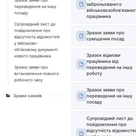
Зразок заяви про
заброньованого
переведення на іншу
військовозобовʼязано
посаду
працівника
Супровідний лист до
повідомлення про
Зразок заяви про
відсутність відомостей
суміщення посад
у військово-
обліковому документі
Зразок відмови
нового працівника
працівника від
Зразок заяви про
переведення на іншу
роботу
встановлення повного
робочого часу
Зразок заяви про
Зразки наказів
переведення на іншу
посаду
Супровідний лист до
повідомлення про
відсутність відомосте