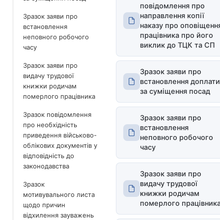
повідомлення про
направлення копії
Зразок заяви про
наказу про оповіщенн
встановлення
працівника про його
неповного робочого
виклик до ТЦК та СП
часу
Зразок заяви про
Зразок заяви про
видачу трудової
встановлення доплати
книжки родичам
за суміщення посад
померлого працівника
Зразок повідомлення
Зразок заяви про
про необхідність
встановлення
приведення військово-
неповного робочого
облікових документів у
часу
відповідність до
законодавства
Зразок заяви про
видачу трудової
Зразок
книжки родичам
мотивувального листа
померлого працівник
щодо причин
відхилення зауважень