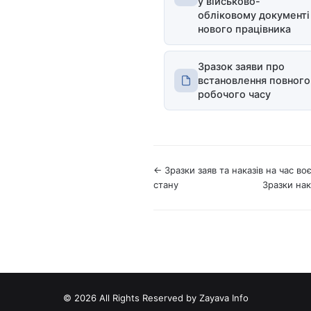
у військово-
обліковому документі
нового працівника
Зразок заяви про
встановлення повного
робочого часу
Н
← Зразки заяв та наказів на час во
стану
Зразки нак
а
в
і
г
а
© 2026 All Rights Reserved by Zayava Info
ц