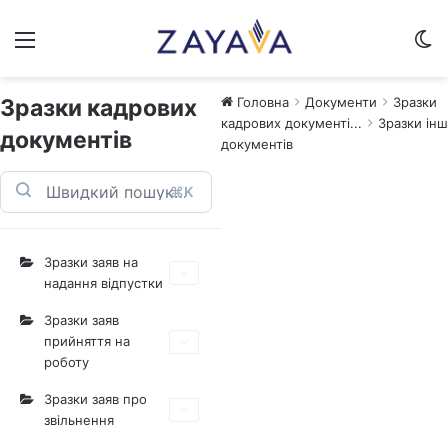
Меню
S
Зразки кадрових
Головна
Документи
Зразки
кадрових документі...
Зразки ін
документів
документів
⌘K
Зразки заяв на
надання відпустки
Зразки заяв
прийняття на
роботу
Зразки заяв про
звільнення