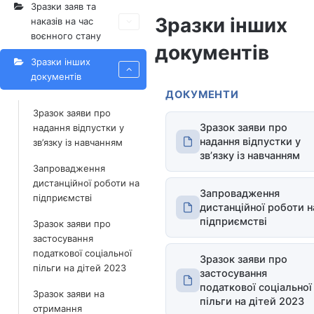
Зразки заяв та
Зразки інших
наказів на час
воєнного стану
документів
Зразки інших
документів
ДОКУМЕНТИ
Зразок заяви про
Зразок заяви про
надання відпустки у
надання відпустки у
зв’язку із навчанням
зв’язку із навчанням
Запровадження
дистанційної роботи на
Запровадження
підприємстві
дистанційної роботи н
підприємстві
Зразок заяви про
застосування
податкової соціальної
Зразок заяви про
пільги на дітей 2023
застосування
податкової соціальної
Зразок заяви на
пільги на дітей 2023
отримання