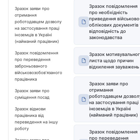
Зразок повідомлення
Зразок заяви про
про необхідність
отримання
приведення військово
роботодавцем дозволу
облікових документів 
на застосування праці
відповідність до
іноземців в Україні
законодавства
(найманий працівник)
Зразок повідомлення
Зразок мотивувально
про переведення
листа щодо причин
заброньованого
відхилення зауважень
військовозобовʼязаного
працівника
Зразок заяви про
отримання
Зразок заяви про
роботодавцем дозвол
суміщення посад
на застосування праці
іноземців в Україні
Зразок відмови
(найманий працівник)
працівника від
переведення на іншу
роботу
Зразок повідомлення
про переведення