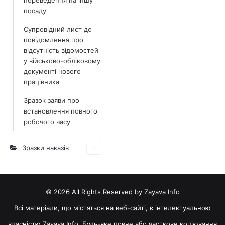
переведення на іншу
посаду
Супровідний лист до
повідомлення про
відсутність відомостей
у військово-обліковому
документі нового
працівника
Зразок заяви про
встановлення повного
робочого часу
Зразки наказів
© 2026 All Rights Reserved by Zayava Info
Всі матеріали, що містяться на веб-сайті, є інтелектуальною
власністю Zayava Info. Будь-яке повне або часткове копіювання