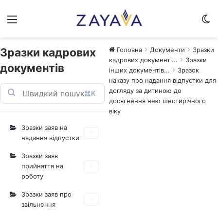
Меню
Sw
Зразки кадрових
Головна
Документи
Зразки
кадрових документі...
Зразки
документів
інших документів...
Зразок
наказу про надання відпустки для
догляду за дитиною до
⌘K
досягнення нею шестирічного
віку
Зразки заяв на
надання відпустки
Зразки заяв
прийняття на
роботу
Зразки заяв про
звільнення