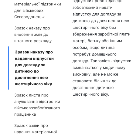
відпустки» роботодавець
матеріальної підтримки
зобовʼязаний надати
для військових
відпустку для догляду за
Сєвєродонецьк
дитиною до досягнення нею
шестирічного віку без
Зразок наказу про
збереження заробітної плати
внесення змін до
штатного розкладу
матері, батьку або іншим
особам, якщо дитина
Зразок наказу про
потребує домашнього
надання відпустки
догляду. Тривалість відпустки
для догляду за
визначається у медичному
дитиною до
висновку, але не може
досягнення нею
становити більш як до
шестирічного віку
досягнення дитиною
шестирічного віку.
Зразок листа про
анулювання відстрочки
військовозобов’язаного
працівника
Зразок заяви про
надання матеріальної