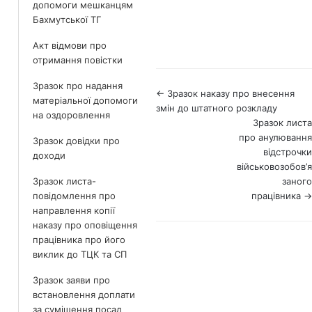
допомоги мешканцям
Бахмутської ТГ
Акт відмови про
отримання повістки
Зразок про надання
Навігація
← Зразок наказу про внесення
матеріальної допомоги
змін до штатного розкладу
по
на оздоровлення
Зразок листа
документах
про анулювання
Зразок довідки про
відстрочки
доходи
військовозобов’я
заного
Зразок листа-
працівника →
повідомлення про
направлення копії
наказу про оповіщення
працівника про його
виклик до ТЦК та СП
Зразок заяви про
встановлення доплати
за суміщення посад