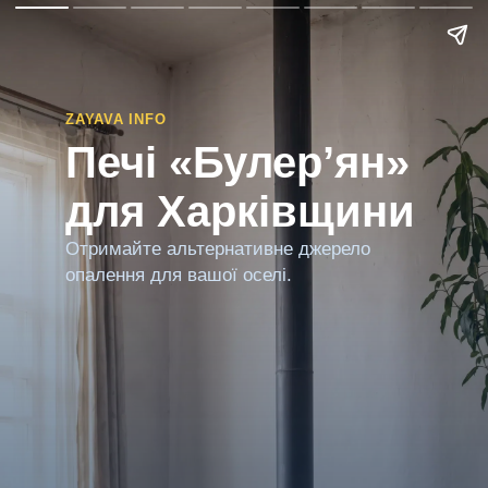
ZAYAVA INFO
Печі «Булер’ян»
для Харківщини
Отримайте альтернативне джерело
опалення для вашої оселі.