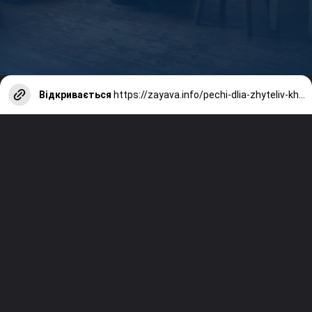
Відкривається
https://zayava.info/pechi-dlia-zhyteliv-kharkivshchyny-yak-zvernutysia-po-dopomohu/