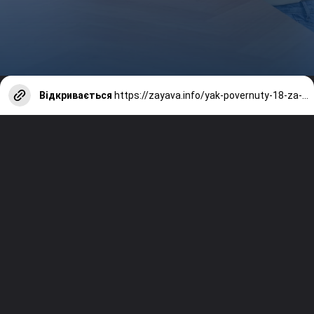
Відкривається
https://zayava.info/yak-povernuty-18-za-navchannia-u-2026-podatkova-znyzhka/