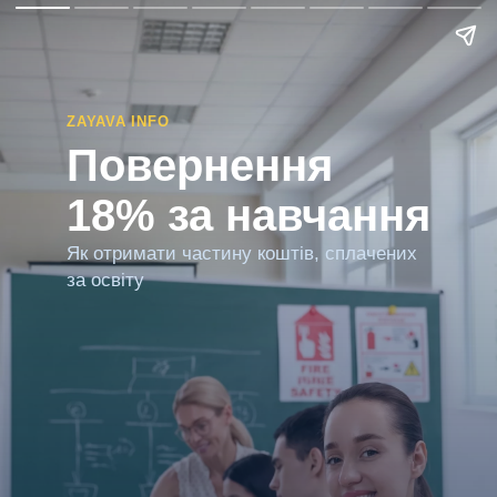
ZAYAVA INFO
Повернення
18% за навчання
Як отримати частину коштів, сплачених
за освіту