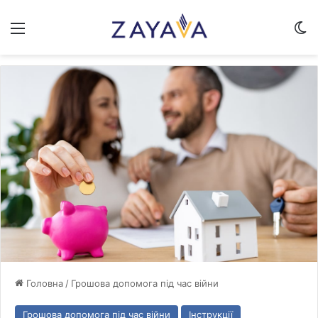
Меню
Sw
Головна
/
Грошова допомога під час війни
Грошова допомога під час війни
Інструкції