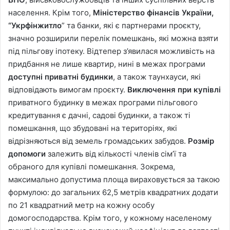
населення. Крім того,
Міністерство фінансів України,
“Укрфінжитло
” та банки, які є партнерами проєкту,
значно розширили перелік помешкань, які можна взяти
під пільгову іпотеку. Відтепер з’явилася можливість на
придбання не лише квартир, нині в межах програми
доступні приватні будинки
, а також таунхауси, які
відповідають вимогам проєкту.
Виключення при купівлі
приватного будинку в межах програми пільгового
кредитування є дачні, садові будинки, а також ті
помешкання, що збудовані на територіях, які
відрізняються від земель громадських забудов.
Розмір
допомоги
залежить від кількості членів сім’ї та
обраного для купівлі помешкання. Зокрема,
максимально допустима площа вираховується за такою
формулою: до загальних 62,5 метрів квадратних додати
по 21 квадратний метр на кожну особу
домогосподарства. Крім того, у кожному населеному