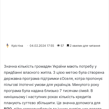
Крістіна
04.02.2024 17:55
57
2 хвилин для читання
Значна кількість громадян України мають потребу у
придбанні власного житла. З цією метою була створена
державна програма підтримки єОселя, котра пропонує
пільгові іпотечні умови для українців. Минулого року
програма була надана близько 7 тисячам сімей. В
нинішньому і наступних роках кількість кредитів
планують суттєво збільшити. Це значна допомога для
ВПО
, військовослужбовців та інших суспільних верств