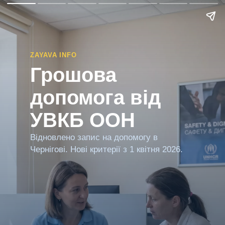
ZAYAVA INFO
Грошова
допомога від
УВКБ ООН
Відновлено запис на допомогу в
Чернігові. Нові критерії з 1 квітня 2026.