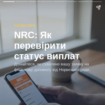
ZAYAVA INFO
NRC: Як
перевірити
статус виплат
Дізнайтеся, чи схвалено вашу заявку на
фінансову допомогу від Норвезької ради.