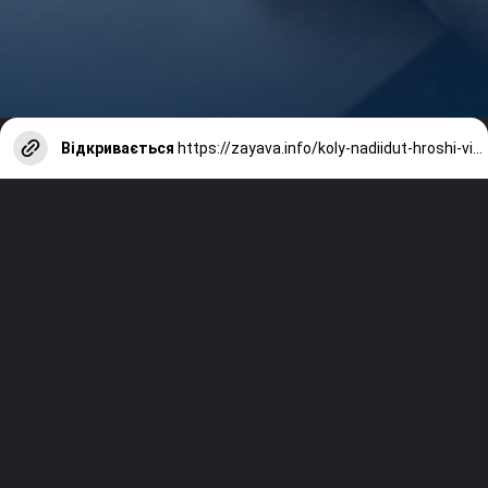
Відкривається
https://zayava.info/koly-nadiidut-hroshi-vid-nrc-iak-pereviryty/