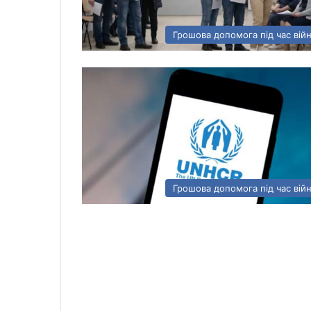
Грошова допомога під час вій
Грошова допомога під час вій