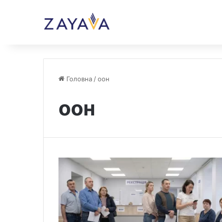
Головна
/
оон
оон