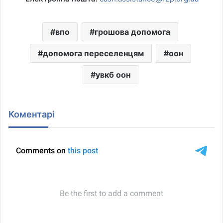
впо
грошова допомога
допомога переселенцям
оон
увкб оон
Коментарі