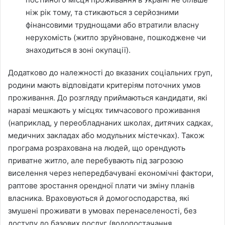
ніж рік тому, та стикаються з серйозними
фінансовими труднощами або втратили власну
нерухомість (житло зруйноване, пошкоджене чи
знаходиться в зоні окупації).
Додатково до належності до вказаних соціальних груп,
родини мають відповідати критеріям поточних умов
проживання. До розгляду приймаються кандидати, які
наразі мешкають у місцях тимчасового проживання
(наприклад, у переобладнаних школах, дитячих садках,
медичних закладах або модульних містечках). Також
програма розрахована на людей, що орендують
приватне житло, але перебувають під загрозою
виселення через непередбачувані економічні фактори,
раптове зростання орендної плати чи зміну планів
власника. Враховуються й домогосподарства, які
змушені проживати в умовах перенаселеності, без
доступу до базових послуг (водопостачання,