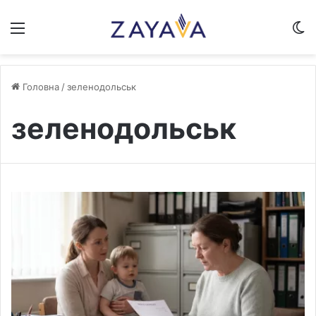
Меню
S
Головна
/
зеленодольськ
зеленодольськ