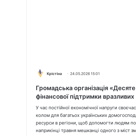
Крістіна
24.05.2026 15:01
Громадська організація «Десяте 
фінансової підтримки вразливих
У час постійної економічної напруги своєча
колом для багатьох українських домогоспо
ресурси в регіони, щоб допомогти людям по
наприкінці травня мешканці одного з міст зм