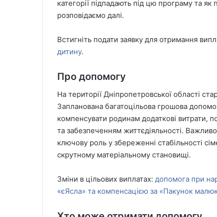
категорії підпадають під цю програму та як
розповідаємо далі.
Встигніть подати заявку для отримання випла
дитину
.
Про допомогу
На території Дніпропетровської області старт
Запланована багатоцільова грошова допомо
компенсувати родинам додаткові витрати, по
та забезпеченням життєдіяльності. Важливо 
ключову роль у збереженні стабільності сіме
скрутному матеріальному становищі.
Зміни в цільових виплатах:
допомога при нар
«єЯсла» та компенсацією за «Пакунок малюк
Хто може отримати допомогу