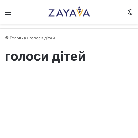
Меню
S
Головна
/
голоси дітей
голоси дітей