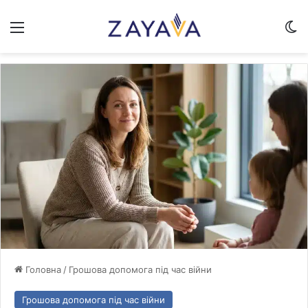
Меню
Sw
Головна
/
Грошова допомога під час війни
Грошова допомога під час війни