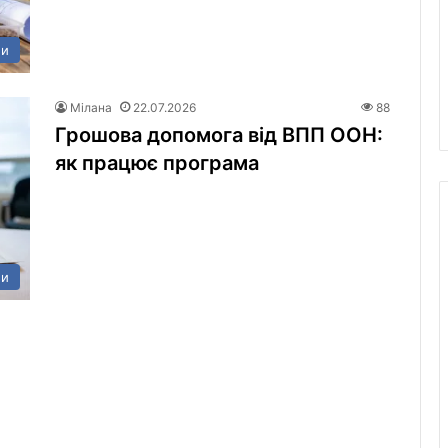
ни
Мілана
22.07.2026
88
Грошова допомога від ВПП ООН:
як працює програма
ни