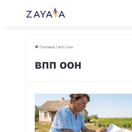
Головна
/
впп оон
впп оон