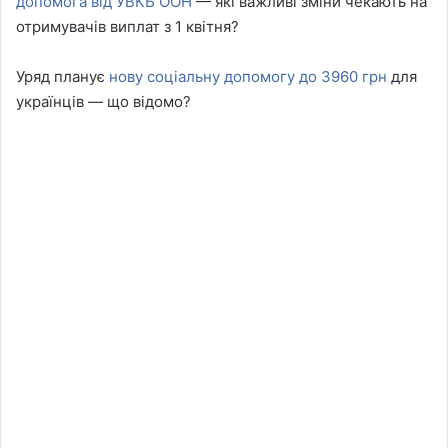
допомога від УВКБ ООН
— які важливі зміни чекають на
отримувачів виплат з 1 квітня?
Уряд планує
нову соціальну допомогу до 3960 грн
для
українців — що відомо?