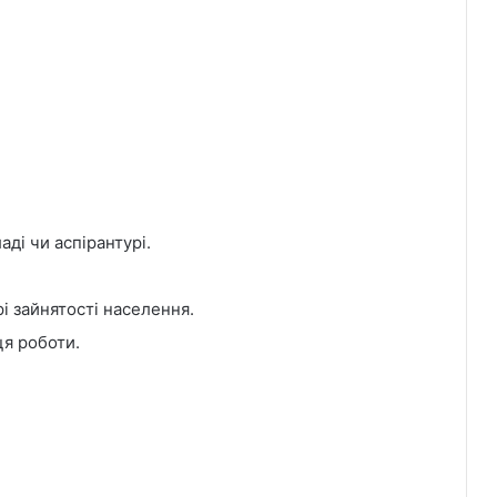
ді чи аспірантурі.
і зайнятості населення.
ця роботи.