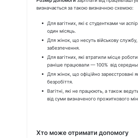
Розмір допомоги
зарплати від працевлаштув
визначається за такою визначною схемою:
Для вагітних, які є студентками чи аспі
один місяць.
Для жінок, що несуть військову службу,
забезпечення.
Для вагітних, які втратили місце робот
раніше працювали — 100% від середньо
Для жінок, що офіційно зареєстровані я
безробіття.
Вагітні, які не працюють, а також веду
від суми визначеного прожиткового мін
Хто може отримати допомогу