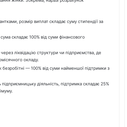
ання жінки. Зокрема, наразі розрахунок
рантками, розмір виплат складає суму стипендії за
 сума складає 100% від суми фінансового
и через ліквідацію структури чи підприємства, де
місячного окладу.
к безробітні — 100% від суми найменшої підтримки з
ть підприємницьку діяльність, підтримка складає 25%
імуму.