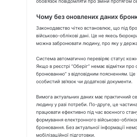
обов’язок повідомляти про зміни протягом се
Чому без оновлених даних бро
Законодавство чітко встановлює, що під бро
військово-облікові дані. Це не якесь бюрокр
можна забронювати людину, про яку у держа
Система автоматично перевіряє статус кожн
Якщо в реєстрі “Оберіг” немає відмітки про 
бронюванню” з відповідним поясненням. Це т
особистий зв’язок чи додаткові документи.
Вимога актуальних даних має практичний се
людину у разі потреби. По-друге, це частина
працювати ефективно під час воєнного стану
формування електронного військово-обліков
бронювання. Без актуальної інформації нем
мобілізаційної підготовки.