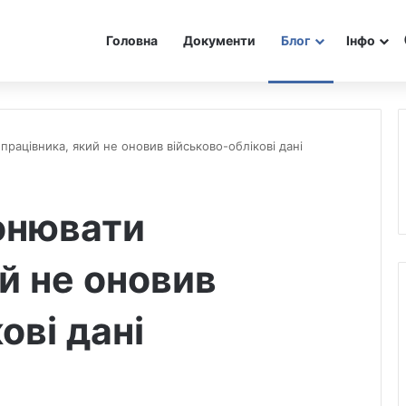
Головна
Документи
Блог
Інфо
рацівника, який не оновив військово-облікові дані
онювати
й не оновив
ові дані