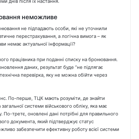
ми днів після їх настання.
нювання неможливе
нювання не підпадають особи, які не уточнили
атичне перестрахування, а логічна вимога – як
ви немає актуальної інформації?
ого працівника при поданні списку на бронювання.
оновлення даних, результат буде “не підлягає
ехнічна перевірка, яку не можна обійти через
нс. По-перше, ТЦК мають розуміти, де знайти
 загальної системи військового обліку, яка має
. По-третє, оновлені дані потрібні для правильного
ого документа, який підтверджує статус
ожливо забезпечити ефективну роботу всієї системи