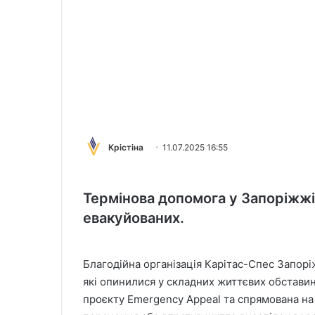
Крістіна
11.07.2025 16:55
Термінова допомога у Запоріжжі
евакуйованих.
Благодійна організація Карітас-Спес Запор
які опинилися у складних життєвих обставин
проєкту Emergency Appeal та спрямована на