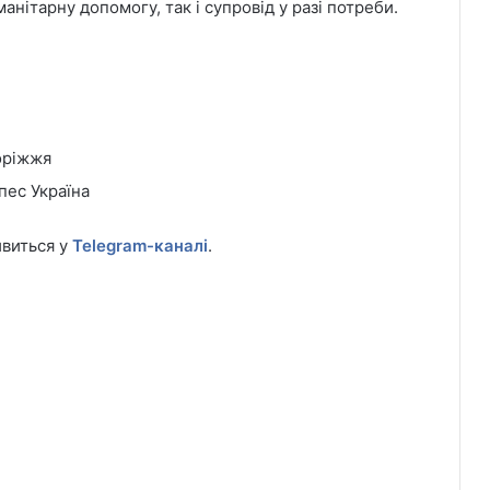
нітарну допомогу, так і супровід у разі потреби.
оріжжя
пес Україна
ивиться у
Telegram-каналі
.