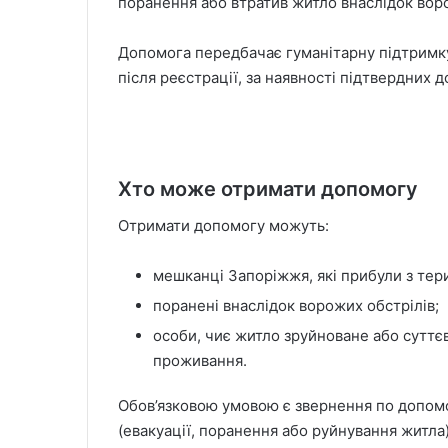
поранення або втратив житло внаслідок воро
Допомога передбачає гуманітарну підтримку 
після реєстрації, за наявності підтвердних д
Хто може отримати допомогу
Отримати допомогу можуть:
мешканці Запоріжжя, які прибули з тер
поранені внаслідок ворожих обстрілів;
особи, чиє житло зруйноване або суттє
проживання.
Обов’язковою умовою є звернення по допомог
(евакуації, поранення або руйнування житла