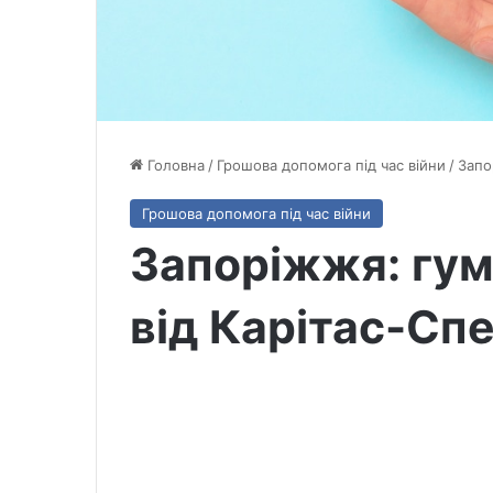
Головна
/
Грошова допомога під час війни
/
Запо
Грошова допомога під час війни
Запоріжжя: гум
від Карітас-Сп