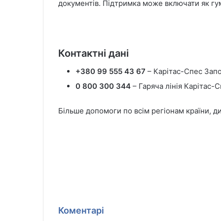
документів. Підтримка може включати як гума
Контактні дані
+380
99
555
43
67
– Карітас-Спес Зап
0 800 300 344
– Гаряча лінія Карітас-С
Більше допомоги по всім регіонам країни, д
Коментарі