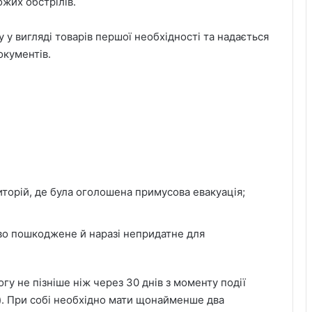
жих обстрілів.
у вигляді товарів першої необхідності та надається
окументів.
иторій, де була оголошена примусова евакуація;
во пошкоджене й наразі непридатне для
у не пізніше ніж через 30 днів з моменту події
). При собі необхідно мати щонайменше два