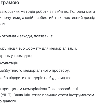
рограмою
ваторських методів роботи з пам’яттю. Головна мета
 почутими, а їхній особистий та колективний досвід
вом.
отримати заходи, пов’язані з:
ору місця або формату для меморіалізації;
рень у громадах;
нсультацій;
майбутнього меморіального простору;
 або відкритих тендерів на будівництво.
и принципам меморіалізації, які розроблені
 (УІНП). Ваша ініціатива повинна стати інструментом
 діалогу.