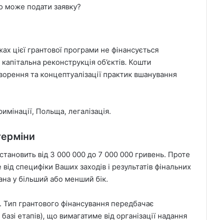
о може подати заявку?
ах цієї грантової програми не фінансується
 капітальна реконструкція об’єктів. Кошти
ворення та концептуалізації практик вшанування
имінації, Польща, легалізація.
терміни
 становить від 3 000 000 до 7 000 000 гривень. Проте
від специфіки Ваших заходів і результатів фінальних
на у більший або менший бік.
. Тип грантового фінансування передбачає
базі етапів), що вимагатиме від організації надання