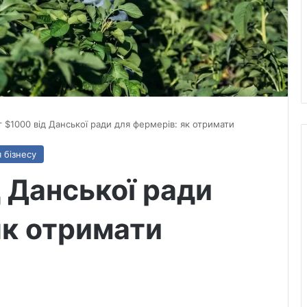
т $1000 від Данської ради для фермерів: як отримати
 бізнесу
д Данської ради
як отримати