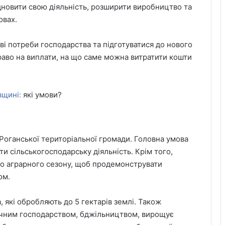
новити свою діяльність, розширити виробництво та
овах.
і потреби господарства та підготуватися до нового
раво на виплати, на що саме можна витратити кошти
вщині:
які умови?
Роганської територіальної громади. Головна умова
ти сільськогосподарську діяльність. Крім того,
го аграрного сезону, щоб продемонструвати
ом.
які обробляють до 5 гектарів землі. Також
ичним господарством, бджільництвом, вирощує