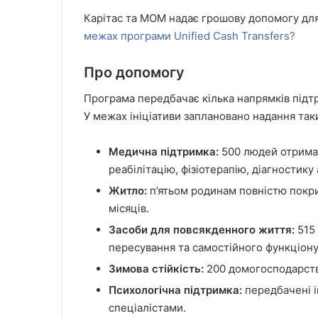
Карітас та МОМ надає грошову допомогу для 
межах програми Unified Cash Transfers?
Про допомогу
Програма передбачає кілька напрямків підтр
У межах ініціативи заплановано надання так
Медична підтримка:
500 людей отримаю
реабілітацію, фізіотерапію, діагностику
Житло:
п’ятьом родинам повністю покр
місяців.
Засоби для повсякденного життя:
515 
пересування та самостійного функціону
Зимова стійкість:
200 домогосподарств 
Психологічна підтримка:
передбачені ін
спеціалістами.