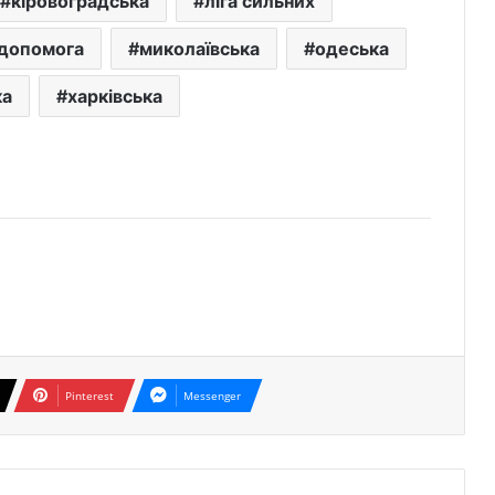
кіровоградська
ліга сильних
допомога
миколаївська
одеська
ка
харківська