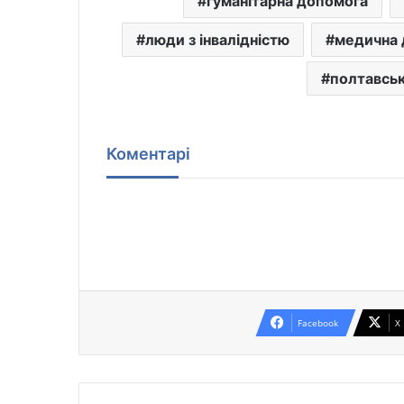
гуманітарна допомога
люди з інвалідністю
медична 
полтавсь
Коментарі