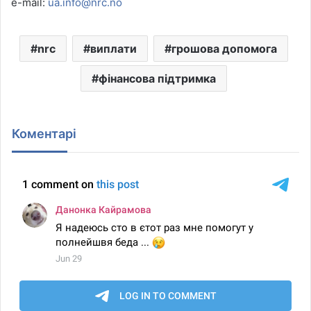
e-mail:
ua.info@nrc.no
nrc
виплати
грошова допомога
фінансова підтримка
Коментарі