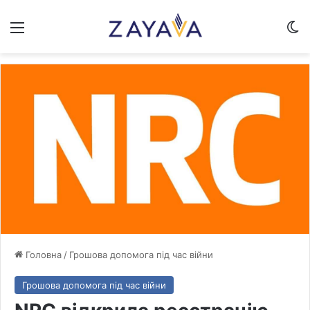
Меню
Sw
Головна
/
Грошова допомога під час війни
Грошова допомога під час війни