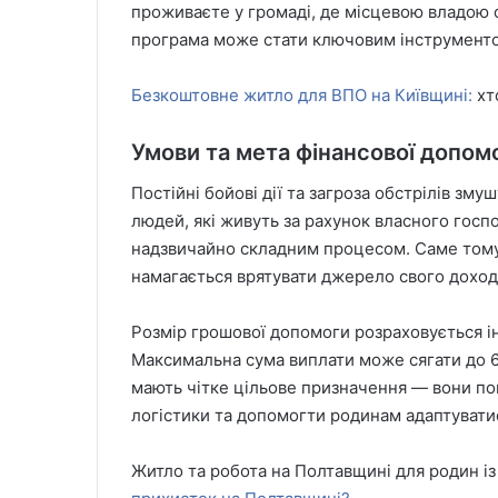
проживаєте у громаді, де місцевою владою 
програма може стати ключовим інструменто
Безкоштовне житло для ВПО на Київщині:
хт
Умови та мета фінансової допом
Постійні бойові дії та загроза обстрілів зму
людей, які живуть за рахунок власного госп
надзвичайно складним процесом. Саме тому 
намагається врятувати джерело свого доход
Розмір грошової допомоги розраховується і
Максимальна сума виплати може сягати до 6
мають чітке цільове призначення — вони пок
логістики та допомогти родинам адаптуватис
Житло та робота на Полтавщині для родин і