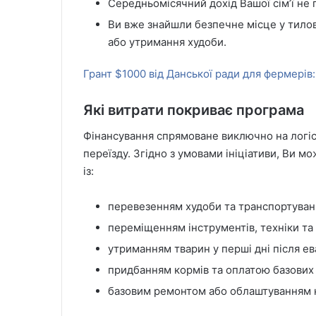
Середньомісячний дохід Вашої сім’ї не 
Ви вже знайшли безпечне місце у тило
або утримання худоби.
Грант $1000 від Данської ради для фермерів:
Які витрати покриває програма
Фінансування спрямоване виключно на логіс
переїзду. Згідно з умовами ініціативи, Ви м
із:
перевезенням худоби та транспортуван
переміщенням інструментів, техніки та 
утриманням тварин у перші дні після ев
придбанням кормів та оплатою базових
базовим ремонтом або облаштуванням 