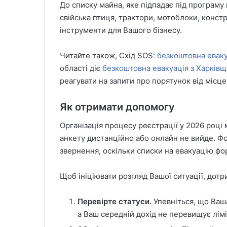
До списку майна, яке підпадає під програму 
свійська птиця, трактори, мотоблоки, конст
інструменти для Вашого бізнесу.
Читайте також, Схід SOS:
безкоштовна еваку
області діє
безкоштовна евакуація з Харківщи
реагувати на запити про порятунок від місце
Як отримати допомогу
Організація процесу реєстрації у 2026 році 
анкету дистанційно або онлайн не вийде. Ф
звернення, оскільки списки на евакуацію ф
Щоб ініціювати розгляд Вашої ситуації, дот
Перевірте статуси.
Упевніться, що Ваша
а Ваш середній дохід не перевищує лімі