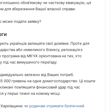
оголошено обов’язкову чи часткову евакуацію, ця
м для збереження Вашої власної справи.
о може подати заявку?
оги
шують українців залишати свої домівки. Проте для
одарства або невеликого бізнесу, релокація є
програма від МКЧХ орієнтована на тих, хто
у під час вимушеного переїзду.
ндивідуально залежно від Ваших потреб.
5 000 гривень на одне домогосподарство. Ці кошти
ликані пом’якшити фінансовий удар під час
я у перші тижні на новому місці.
з Харківщини:
як родинам отримати безпечний