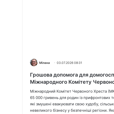
Мілана
03.07.2026 08:31
Грошова допомога для домогоспо
Міжнародного Комітету Червоно
Міжнародний Комітет Червоного Хреста (МКЧ
65 000 гривень для родин із прифронтових т
які змушені евакуювати свою худобу, сільс
невеликого бізнесу у безпечніші регіони. 