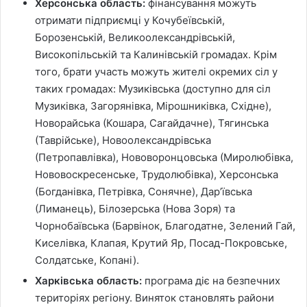
Херсонська область:
фінансування можуть
отримати підприємці у Кочубеївській,
Борозенській, Великоолександрівській,
Високопільській та Калинівській громадах. Крім
того, брати участь можуть жителі окремих сіл у
таких громадах: Музиківська (доступно для сіл
Музиківка, Загорянівка, Мірошниківка, Східне),
Новорайська (Кошара, Сагайдачне), Тягинська
(Таврійське), Новоолександрівська
(Петропавлівка), Нововоронцовська (Миролюбівка,
Нововоскресенське, Трудолюбівка), Херсонська
(Богданівка, Петрівка, Сонячне), Дар’ївська
(Лиманець), Білозерська (Нова Зоря) та
Чорнобаївська (Барвінок, Благодатне, Зелений Гай,
Киселівка, Клапая, Крутий Яр, Посад-Покровське,
Солдатське, Копані).
Харківська область:
програма діє на безпечних
територіях регіону. Виняток становлять райони