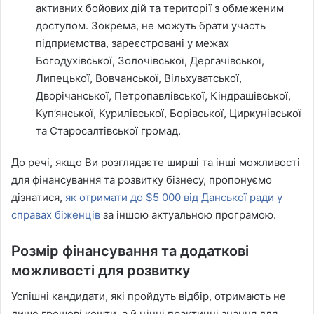
активних бойових дій та території з обмеженим
доступом. Зокрема, не можуть брати участь
підприємства, зареєстровані у межах
Богодухівської, Золочівської, Дергачівської,
Липецької, Вовчанської, Вільхуватської,
Дворічанської, Петропавлівської, Кіндрашівської,
Куп’янської, Курилівської, Борівської, Циркунівської
та Старосалтівської громад.
До речі, якщо Ви розглядаєте ширші та інші можливості
для фінансування та розвитку бізнесу, пропонуємо
дізнатися,
як отримати до $5 000 від Данської ради у
справах біженців
за іншою актуальною програмою.
Розмір фінансування та додаткові
можливості для розвитку
Успішні кандидати, які пройдуть відбір, отримають не
лише грошові кошти, а й цінні практичні знання для