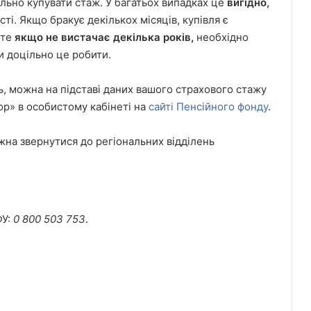
ільно купувати стаж. У багатьох випадках це
вигідно,
сті. Якщо бракує декількох місяців, купівля є
оте
якщо не вистачає декілька років,
необхідно
и доцільно це робити.
ь, можна на підставі даних вашого страхового стажу
ор» в особистому кабінеті на
сайті Пенсійного фонду
.
на звернутися до регіональних відділень
ФУ:
0 800 503 753
.