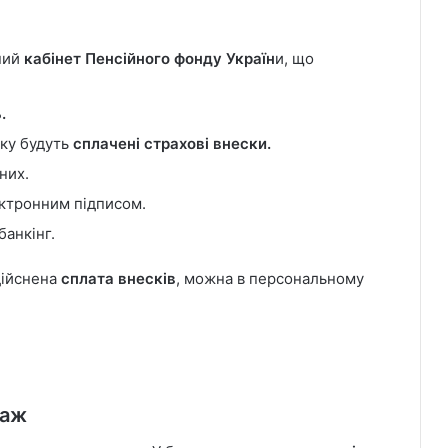
ьний
кабінет Пенсійного фонду Україн
и, що
.
яку будуть
сплачені страхові внески.
них.
ктронним підписом.
банкінг.
дійснена
сплата внесків
, можна в персональному
таж