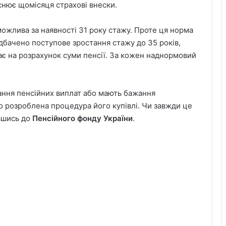
снює щомісяця страхові внески.
можлива за наявності 31 року стажу. Проте ця норма
едбачено поступове зростання стажу до 35 років,
ає на розрахунок суми пенсії. За кожен наднормовий
мання пенсійних виплат або мають бажання
о розроблена процедура його купівлі. Чи завжди це
увшись до
Пенсійного фонду України
.