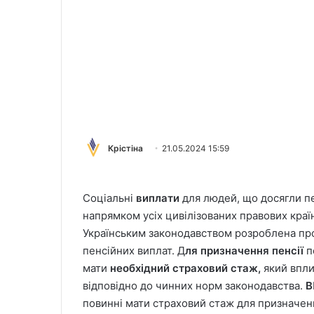
Крістіна
21.05.2024 15:59
Соціальні
виплати
для людей, що досягли пе
напрямком усіх цивілізованих правових краї
Українським законодавством розроблена про
пенсійних виплат. Д
ля призначення пенсії
п
мати
необхідний страховий стаж,
який впли
відповідно до чинних норм законодавства.
В
повинні мати страховий стаж для призначенн