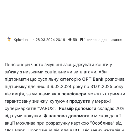
Крістіна
28.03.2024 20:16
59
1 хвилина для читання
Пенсіонери часто змушені заощаджувати кошти у
зв’язку з низькими соціальними виплатами. Аби
підтримати цю суспільну категорію
OPT Bank
розпочав
підтримку для них. З 9.02.2024 року по 31.01.2025 року
діє
акція
, за умовами якої
пенсіонери
можуть отримати
гарантовану знижку, купуючи
продукти
у мережі
супермаркетів “VARUS”.
Розмір допомоги
складає 20%
від суми покупки.
Фінансова допомога
в межах даної
акції можлива при розрахунку карткою “Особлива” від
OPT Bank. Пропозиція діє для
ВПО
і місцевих жителів у