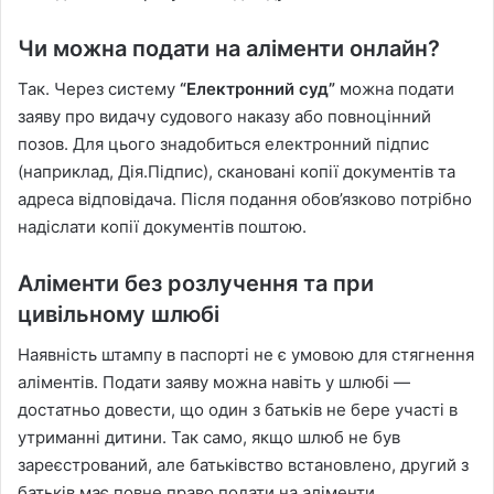
Чи можна подати на аліменти онлайн?
Так. Через систему
“Електронний суд”
можна подати
заяву про видачу судового наказу або повноцінний
позов. Для цього знадобиться електронний підпис
(наприклад, Дія.Підпис), скановані копії документів та
адреса відповідача. Після подання обов’язково потрібно
надіслати копії документів поштою.
Аліменти без розлучення та при
цивільному шлюбі
Наявність штампу в паспорті не є умовою для стягнення
аліментів. Подати заяву можна навіть у шлюбі —
достатньо довести, що один з батьків не бере участі в
утриманні дитини. Так само, якщо шлюб не був
зареєстрований, але батьківство встановлено, другий з
батьків має повне право подати на аліменти.