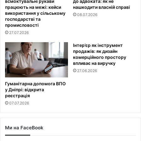
всмоктувальні рукави
до адвоката: як не
працюють на межі: кейси
нашкодити власній справі
використання у сільському
08.07.2026
господарстві та
промисловості
27.07.2026
Інтер’єр як інструмент
продажів: як дизайн
комерційного простору
впливає на виручку
27.06.2026
Гуманітарна допомога ВПО
у Дніпрі: відкрита
реєстрація
07.07.2026
Ми на FaceBook