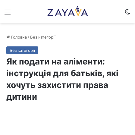
Меню
Sw
Головна
/
Без категорії
Без категорії
Як подати на аліменти:
інструкція для батьків, які
хочуть захистити права
дитини