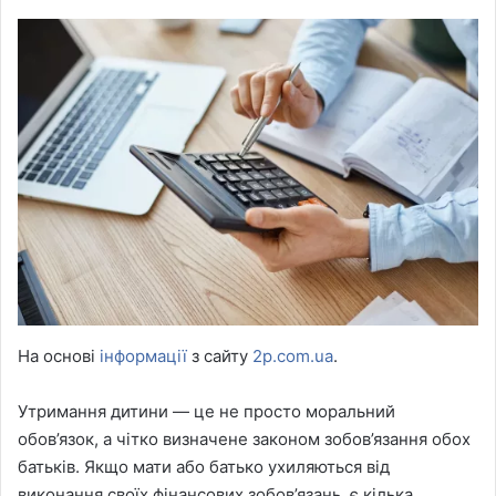
На основі
інформації
з сайту
2p.com.ua
.
Утримання дитини — це не просто моральний
обов’язок, а чітко визначене законом зобов’язання обох
батьків. Якщо мати або батько ухиляються від
виконання своїх фінансових зобов’язань, є кілька