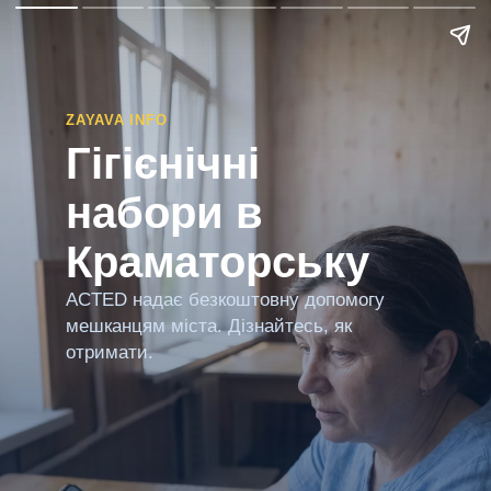
ZAYAVA INFO
Гігієнічні
набори в
Краматорську
ACTED надає безкоштовну допомогу
мешканцям міста. Дізнайтесь, як
отримати.