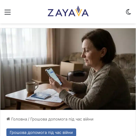
Меню
Sw
Головна
/
Грошова допомога під час війни
Грошова допомога під час війни