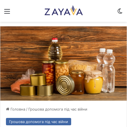
Меню
Sw
Головна
/
Грошова допомога під час війни
Грошова допомога під час війни