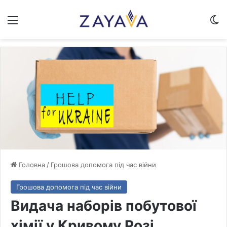
Меню
Sw
Головна
/
Грошова допомога під час війни
Грошова допомога під час війни
Видача наборів побутової
хімії у Кривому Розі