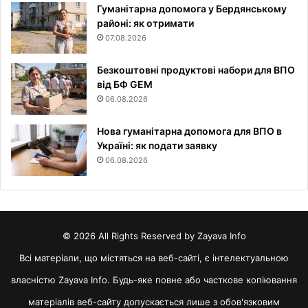
Гуманітарна допомога у Бердянському
районі: як отримати
07.08.2026
Безкоштовні продуктові набори для ВПО
від БФ GEM
06.08.2026
Нова гуманітарна допомога для ВПО в
Україні: як подати заявку
06.08.2026
© 2026 All Rights Reserved by Zayava Info
Всі матеріали, що містяться на веб-сайті, є інтелектуальною
власністю Zayava Info. Будь-яке повне або часткове копіювання
матеріалів веб-сайту допускається лише з обов'язковим