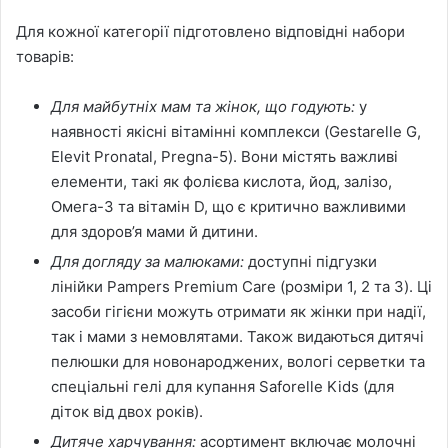
Для кожної категорії підготовлено відповідні набори
товарів:
Для майбутніх мам та жінок, що годують:
у
наявності якісні вітамінні комплекси (Gestarelle G,
Elevit Pronatal, Pregna-5). Вони містять важливі
елементи, такі як фолієва кислота, йод, залізо,
Омега-3 та вітамін D, що є критично важливими
для здоров’я мами й дитини.
Для догляду за малюками:
доступні підгузки
лінійки Pampers Premium Care (розміри 1, 2 та 3). Ці
засоби гігієни можуть отримати як жінки при надії,
так і мами з немовлятами. Також видаються дитячі
пелюшки для новонароджених, вологі серветки та
спеціальні гелі для купання Saforelle Kids (для
діток від двох років).
Дитяче харчування:
асортимент включає молочні