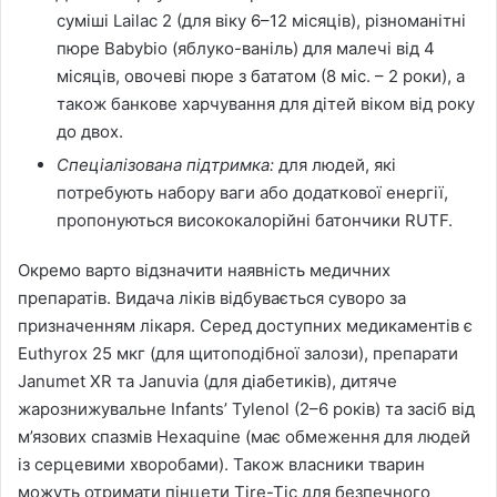
суміші Lailac 2 (для віку 6–12 місяців), різноманітні
пюре Babybio (яблуко-ваніль) для малечі від 4
місяців, овочеві пюре з бататом (8 міс. – 2 роки), а
також банкове харчування для дітей віком від року
до двох.
Спеціалізована підтримка:
для людей, які
потребують набору ваги або додаткової енергії,
пропонуються висококалорійні батончики RUTF.
Окремо варто відзначити наявність медичних
препаратів. Видача ліків відбувається суворо за
призначенням лікаря. Серед доступних медикаментів є
Euthyrox 25 мкг (для щитоподібної залози), препарати
Janumet XR та Januvia (для діабетиків), дитяче
жарознижувальне Infants’ Tylenol (2–6 років) та засіб від
м’язових спазмів Hexaquine (має обмеження для людей
із серцевими хворобами). Також власники тварин
можуть отримати пінцети Tire-Tic для безпечного