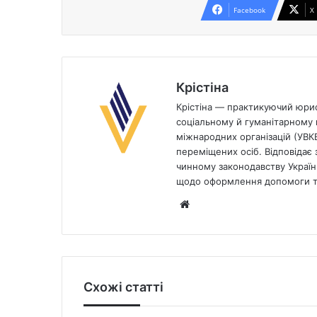
Facebook
X
Крістіна
Крістіна — практикуючий юрист
соціальному й гуманітарному п
міжнародних організацій (УВК
переміщених осіб. Відповідає з
чинному законодавству України
щодо оформлення допомоги та
Website
Схожі статті