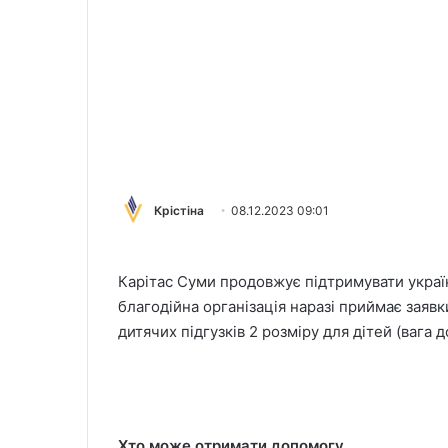
Крістіна
08.12.2023 09:01
Карітас Суми продовжує підтримувати украї
благодійна організація наразі приймає заявк
дитячих підгузків 2 розміру для дітей (вага до
Хто може отримати допомогу