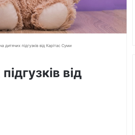
ча дитячих підгузків від Карітас Суми
підгузків від