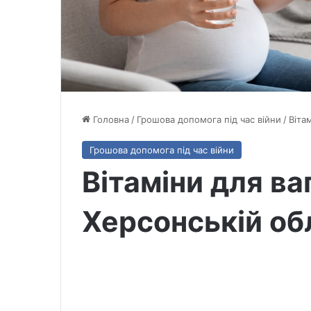
Головна
/
Грошова допомога під час війни
/
Віта
Грошова допомога під час війни
Вітаміни для ва
Херсонській об