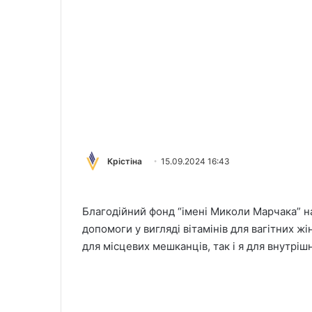
Крістіна
15.09.2024 16:43
Благодійний фонд “імені Миколи Марчака” н
допомоги у вигляді вітамінів для вагітних ж
для місцевих мешканців, так і я для внутріш