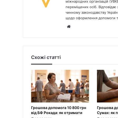
міжнародних організацій (УВК
переміщених осіб. Відповідає з
чинному законодавству України
щодо оформлення допомоги та
Website
Схожі статті
Грошова допомога 10 800 грн
Грошова до
від БФ Рокада: як отримати
Сумах: як 