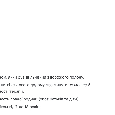
ном, який був звільнений з ворожого полону.
ння військового додому має минути
не менше 5
ості терапії.
сть повної родини (обоє батьків та діти).
ком від 7 до 18 років.