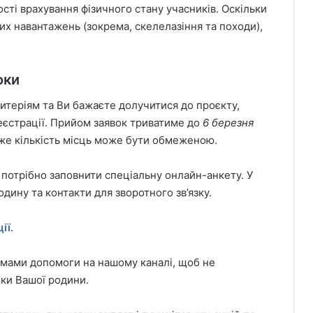
ті врахування фізичного стану учасників. Оскільки
х навантажень (зокрема, скелелазіння та походи),
оки
итеріям та Ви бажаєте долучитися до проєкту,
еєстрації. Прийом заявок триватиме до
6 березня
же кількість місць може бути обмеженою.
 потрібно заповнити спеціальну онлайн-анкету. У
одину та контакти для зворотного зв’язку.
ії
.
амами допомоги на нашому каналі, щоб не
ки Вашої родини.