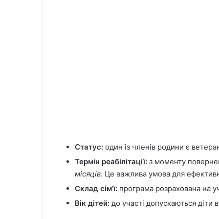
Статус:
один із членів родини є ветера
Термін реабілітації:
з моменту поверне
місяців
. Це важлива умова для ефективн
Склад сім’ї:
програма розрахована на уча
Вік дітей:
до участі допускаються діти ві