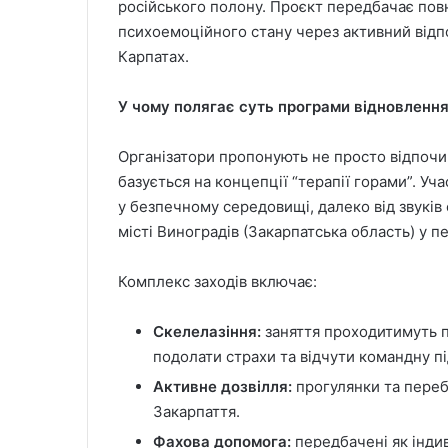
російського полону. Проєкт передбачає пов
психоемоційного стану через активний від
Карпатах.
У чому полягає суть програми відновленн
Організатори пропонують не просто відпочи
базується на концепції “терапії горами”. У
у безпечному середовищі, далеко від звуків
місті Виноградів (Закарпатська область) у п
Комплекс заходів включає:
Скелелазіння:
заняття проходитимуть п
подолати страхи та відчути командну п
Активне дозвілля:
прогулянки та переб
Закарпаття.
Фахова допомога:
передбачені як індиві