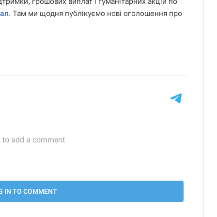
дтримки, грошових виплат і гуманітарних акцій по
нал
. Там ми щодня публікуємо нові оголошення про