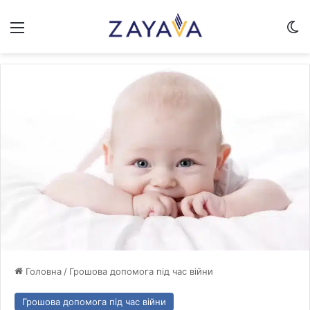
Меню
Sw
Головна
/
Грошова допомога під час війни
Грошова допомога під час війни