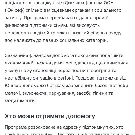
ініціатива впроваджується Дитячим фондом ООН
(Юнісеф) спільно з місцевими органами соціального
захисту. Програма передбачає надання прямої
фінансової підтримки сім’ям, які виховують
неповнолітніх дітей та мають низький рівень доходу
або належать до певних соціальних категорій.
Зазначена фінансова допомога покликана полегшити
економічний тиск на домогосподарства, що опинилися
у скрутному становищі через постійні обстріли та
нестабільну ситуацію в регіоні. Грошова підтримка від
Юнісеф допоможе батькам забезпечити базові потреби
малечі, включаючи харчування, засоби гігієни та
медикаменти.
Хто може отримати допомогу
Програма розрахована на адресну підтримку тих, хто
найбільше її потребує. Для того, щоб отримати грошову