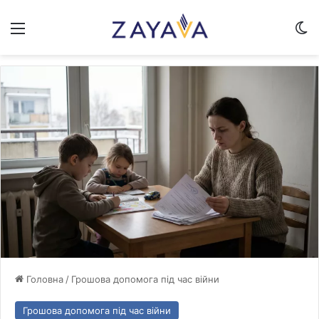
Меню
Sw
Головна
/
Грошова допомога під час війни
Грошова допомога під час війни