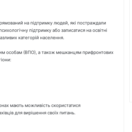
прямований на підтримку людей, які постраждали
психологічну підтримку або записатися на освітні
азливих категорій населення.
им особам (ВПО), а також мешканцям прифронтових
іони:
іонах мають можливість скористатися
івців для вирішення своїх питань.