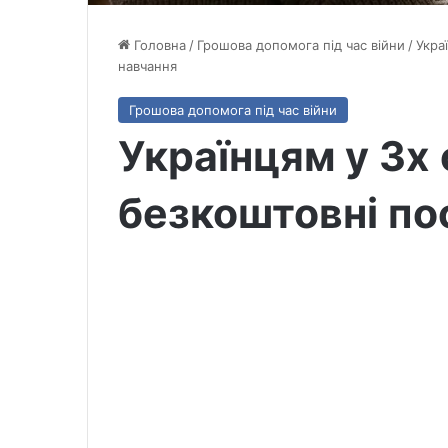
Головна
/
Грошова допомога під час війни
/
Укра
навчання
Грошова допомога під час війни
Українцям у 3х
безкоштовні по