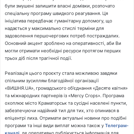
були змушені залишити власні домівки, розпочато
спеціальну програму швидкого реагування. Ця
ініціатива передбачає гуманітарну допомогу, що
надається у максимально стислі терміни для
задоволення першочергових потреб постраждалих.
Основний акцент зроблено на оперативності, аби Ви
могли отримати необхідні ресурси протягом перших
трьох діб після трагічної події.
Реалізація цього проєкту стала можливою завдяки
спільним зусиллям благодійної організації
«ВИШНЯ.UA», громадського об’єднання «Десяте квітня»
та міжнародних партнерів із «Mercy Crops». Програма
охоплює місто Краматорськ та сусідні населені пункти,
забезпечуючи надійний тил для тих, хто опинився в
епіцентрі лиха. Отримати актуальні новини про подібні
програми та інші види виплат можна також у
Телеграм-
каналі
, де оперативно публікується інформація для