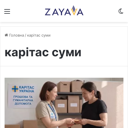
Меню
S
Головна
/
карітас суми
карітас суми