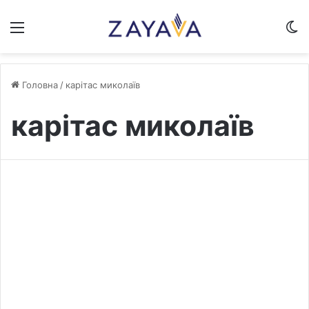
Меню
S
Головна
/
карітас миколаїв
карітас миколаїв