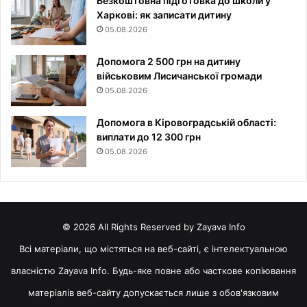
Безкоштовна підготовка до школи у
Харкові: як записати дитину
05.08.2026
Допомога 2 500 грн на дитину
військовим Лисичанської громади
05.08.2026
Допомога в Кіровоградській області:
виплати до 12 300 грн
05.08.2026
© 2026 All Rights Reserved by Zayava Info
Всі матеріали, що містяться на веб-сайті, є інтелектуальною
власністю Zayava Info. Будь-яке повне або часткове копіювання
матеріалів веб-сайту допускається лише з обов'язковим