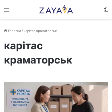
Меню
S
Головна
/
карітас краматорськ
карітас
краматорськ