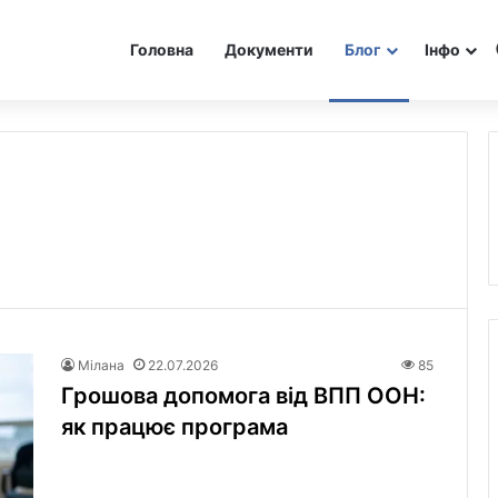
Головна
Документи
Блог
Інфо
Мілана
22.07.2026
85
Грошова допомога від ВПП ООН:
як працює програма