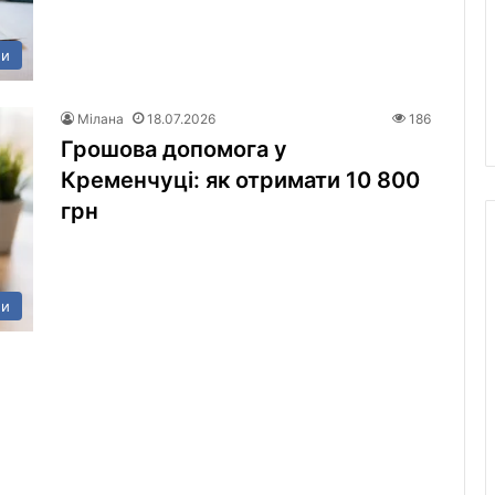
ни
Мілана
18.07.2026
186
Грошова допомога у
Кременчуці: як отримати 10 800
грн
ни