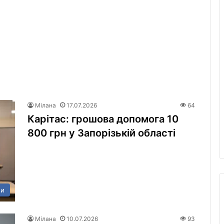
Мілана
17.07.2026
64
Карітас: грошова допомога 10
800 грн у Запорізькій області
ни
Мілана
10.07.2026
93