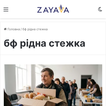
Меню
S
Головна
/
бф рідна стежка
бф рідна стежка